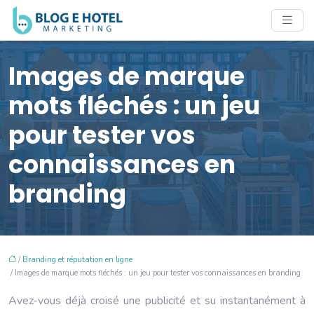
Images de marque
mots fléchés : un jeu
pour tester vos
connaissances en
branding
/
Branding et réputation en ligne
/ Images de marque mots fléchés : un jeu pour tester vos connaissances en branding
Avez-vous déjà croisé une publicité et su instantanément à