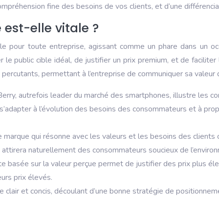
ompréhension fine des besoins de vos clients, et d’une différenciat
st-elle vitale ?
ble pour toute entreprise, agissant comme un phare dans un o
r le public cible idéal, de justifier un prix premium, et de facili
 percutants, permettant à l’entreprise de communiquer sa valeur d
kBerry, autrefois leader du marché des smartphones, illustre les 
 à s’adapter à l’évolution des besoins des consommateurs et à pro
 de marque qui résonne avec les valeurs et les besoins des clients 
é attirera naturellement des consommateurs soucieux de l’enviro
te basée sur la valeur perçue permet de justifier des prix plus él
eurs prix élevés.
e clair et concis, découlant d’une bonne stratégie de positionnem