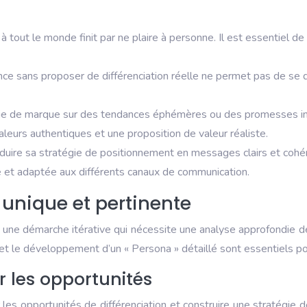
à tout le monde finit par ne plaire à personne. Il est essentiel de
ence sans proposer de différenciation réelle ne permet pas de se 
gie de marque sur des tendances éphémères ou des promesses impo
aleurs authentiques et une proposition de valeur réaliste.
ire sa stratégie de positionnement en messages clairs et cohérent
e et adaptée aux différents canaux de communication.
 unique et pertinente
 une démarche itérative qui nécessite une analyse approfondie de 
, et le développement d’un « Persona » détaillé sont essentiels po
er les opportunités
ier les opportunités de différenciation et construire une stratég