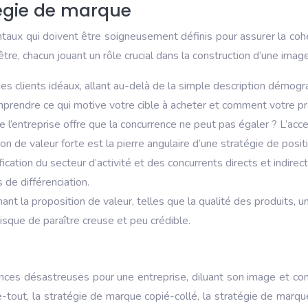
tégie de marque
taux qui doivent être soigneusement définis pour assurer la cohé
d’être, chacun jouant un rôle crucial dans la construction d’une imag
des clients idéaux, allant au-delà de la simple description démog
omprendre ce qui motive votre cible à acheter et comment votre p
’entreprise offre que la concurrence ne peut pas égaler ? L’accent
on de valeur forte est la pierre angulaire d’une stratégie de posi
cation du secteur d’activité et des concurrents directs et indire
 de différenciation.
ant la proposition de valeur, telles que la qualité des produits, 
isque de paraître creuse et peu crédible.
es désastreuses pour une entreprise, diluant son image et compro
re-tout, la stratégie de marque copié-collé, la stratégie de mar