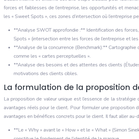
forces et faiblesses de l’entreprise, les opportunités et menac
les « Sweet Spots », ces zones d’intersection où l’entreprise peu
**Analyse SWOT approfondie :** Identification des forces, 
Spots » (intersection entre les forces de l’entreprise et le
**Analyse de la concurrence (Benchmark):** Cartographie des
comme les « cartes perceptuelles ».
**Analyse des besoins et des attentes des clients (Études
motivations des clients cibles.
La formulation de la proposition 
La proposition de valeur unique est l’essence de la stratégie de
avantages réels pour le client. Pour formuler une proposition de v
avantages en bénéfices concrets pour le client. Il faut aller au
**Le « Why » avant le « How » et le « What » (Simon Sinek):*
constitue le fondement de l’identité de la marque.