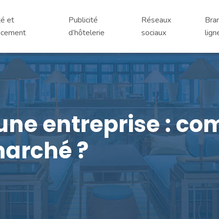
té et
Publicité
Réseaux
Bran
ncement
d’hôtelerie
sociaux
lign
une entreprise : co
marché ?